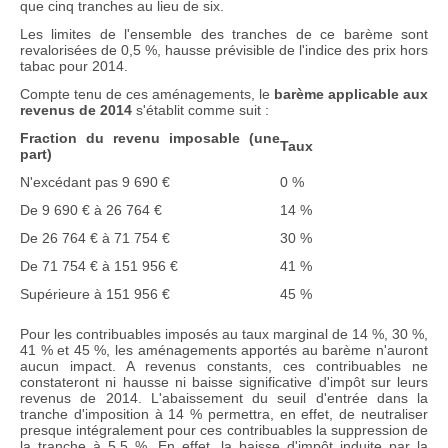
que cinq tranches au lieu de six.
Les limites de l'ensemble des tranches de ce barème sont
revalorisées de 0,5 %, hausse prévisible de l'indice des prix hors
tabac pour 2014.
Compte tenu de ces aménagements, le
barème applicable aux
revenus de 2014
s'établit comme suit :
Fraction du revenu imposable (une
Taux
part)
N'excédant pas 9 690 €
0 %
De 9 690 € à 26 764 €
14 %
De 26 764 € à 71 754 €
30 %
De 71 754 € à 151 956 €
41 %
Supérieure à 151 956 €
45 %
Pour les contribuables imposés au taux marginal de 14 %, 30 %,
41 % et 45 %, les aménagements apportés au barème n'auront
aucun impact. A revenus constants, ces contribuables ne
constateront ni hausse ni baisse significative d'impôt sur leurs
revenus de 2014. L'abaissement du seuil d'entrée dans la
tranche d'imposition à 14 % permettra, en effet, de neutraliser
presque intégralement pour ces contribuables la suppression de
la tranche à 5,5 %. En effet, la baisse d'impôt induite par la